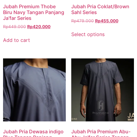
Jubah Premium Thobe
Jubah Pria Coklat/Brown
Biru Navy Tangan Panjang
Sahl Series
Ja’far Series
Rp
479.000
Rp
455.000
Rp
449.000
Rp
420.000
Select options
Add to cart
Jubah Pria Dewasa indigo
Jubah Pria Premium Abu-