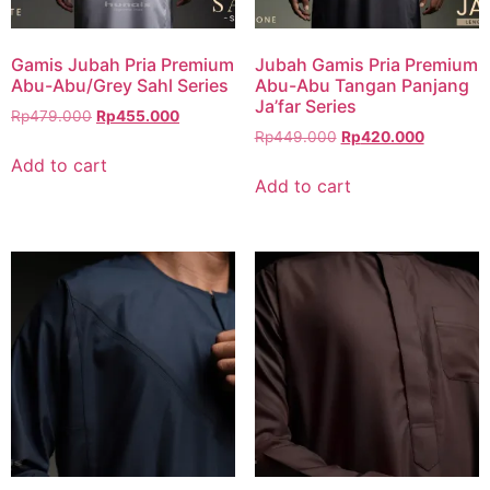
Gamis Jubah Pria Premium
Jubah Gamis Pria Premium
Abu-Abu/Grey Sahl Series
Abu-Abu Tangan Panjang
Ja’far Series
Rp
479.000
Rp
455.000
Rp
449.000
Rp
420.000
Add to cart
Add to cart