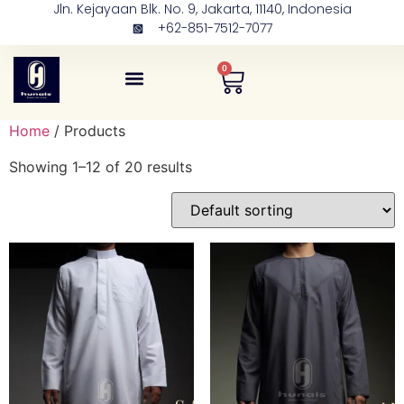
Jln. Kejayaan Blk. No. 9, Jakarta, 11140, Indonesia
+62-851-7512-7077
0
Tentang Kami
Kontak Kami
Home
/ Products
Showing 1–12 of 20 results