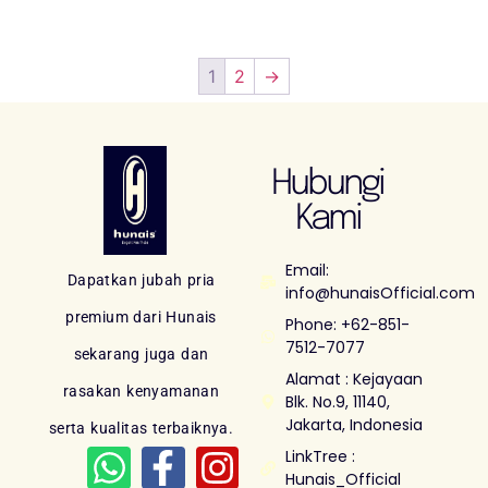
1
2
→
Hubungi
Kami
Email:
Dapatkan jubah pria
info@hunaisOfficial.com
premium dari Hunais
Phone: +62-851-
7512-7077
sekarang juga dan
Alamat : Kejayaan
rasakan kenyamanan
Blk. No.9, 11140,
Jakarta, Indonesia
serta kualitas terbaiknya.
LinkTree :
Hunais_Official