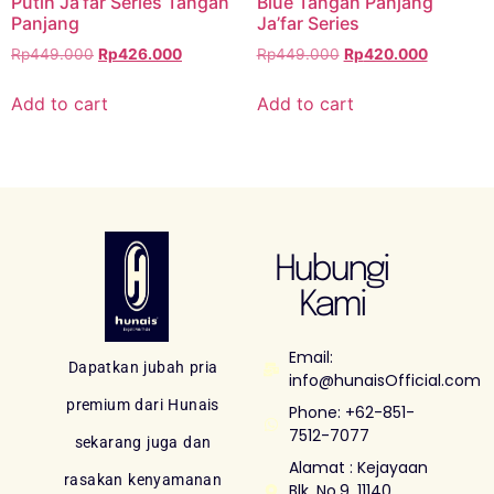
Putih Ja’far Series Tangan
Blue Tangan Panjang
Panjang
Ja’far Series
Rp
449.000
Rp
426.000
Rp
449.000
Rp
420.000
Add to cart
Add to cart
Hubungi
Kami
Email:
Dapatkan jubah pria
info@hunaisOfficial.com
premium dari Hunais
Phone: +62-851-
7512-7077
sekarang juga dan
Alamat : Kejayaan
rasakan kenyamanan
Blk. No.9, 11140,