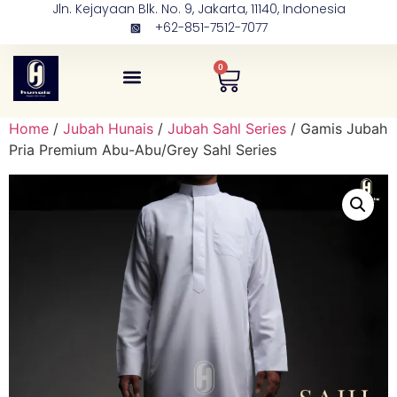
Jln. Kejayaan Blk. No. 9, Jakarta, 11140, Indonesia
+62-851-7512-7077
0
Tentang Kami
Kontak Kami
Home
/
Jubah Hunais
/
Jubah Sahl Series
/ Gamis Jubah
Pria Premium Abu-Abu/Grey Sahl Series