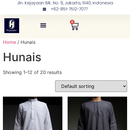
Jln. Kejayaan Blk. No. 9, Jakarta, 11140, Indonesia
+62-851-7512-7077
0
Tentang Kami
Kontak Kami
Home
/ Hunais
Hunais
Showing 1–12 of 20 results