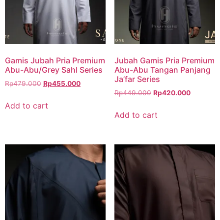
Gamis Jubah Pria Premium
Jubah Gamis Pria Premium
Abu-Abu/Grey Sahl Series
Abu-Abu Tangan Panjang
Ja’far Series
Rp
479.000
Rp
455.000
Rp
449.000
Rp
420.000
Add to cart
Add to cart