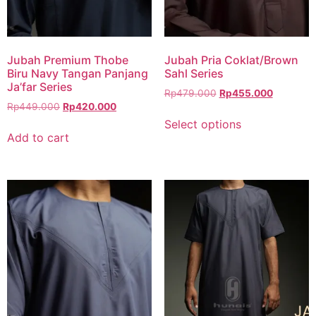
Jubah Premium Thobe
Jubah Pria Coklat/Brown
Biru Navy Tangan Panjang
Sahl Series
Ja’far Series
Rp
479.000
Rp
455.000
Rp
449.000
Rp
420.000
Select options
Add to cart