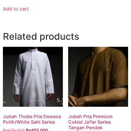
Add to cart
Related products
Jubah Thobe Pria Dewasa
Jubah Pria Premium
Putih/White Sahl Series
Coklat Ja’far Series
Tangan Pendek
Rp
479.000
Rp
455.000