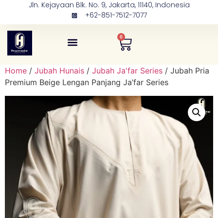
Jln. Kejayaan Blk. No. 9, Jakarta, 11140, Indonesia
+62-851-7512-7077
0
Tentang Kami
Kontak Kami
Home
/
Jubah Hunais
/
Jubah Ja'far Series
/ Jubah Pria
Premium Beige Lengan Panjang Ja’far Series