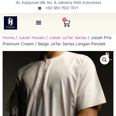
Jln. Kejayaan Blk. No. 9, Jakarta, 11140, Indonesia
+62-851-7512-7077
0
Tentang Kami
Kontak Kami
Home
/
Jubah Hunais
/
Jubah Ja'far Series
/ Jubah Pria
Premium Cream / Beige Ja’far Series Lengan Pendek