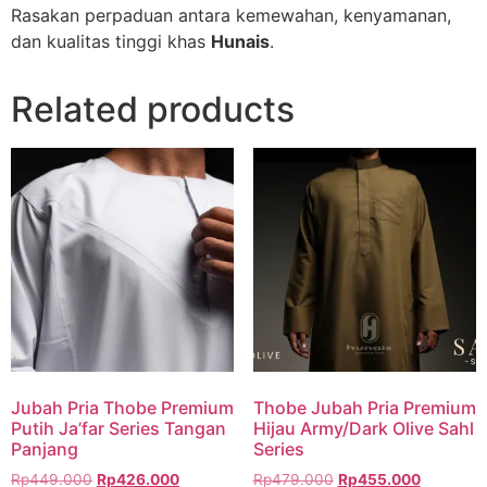
Rasakan perpaduan antara kemewahan, kenyamanan,
dan kualitas tinggi khas
Hunais
.
Related products
Jubah Pria Thobe Premium
Thobe Jubah Pria Premium
Putih Ja’far Series Tangan
Hijau Army/Dark Olive Sahl
Panjang
Series
Rp
449.000
Rp
426.000
Rp
479.000
Rp
455.000