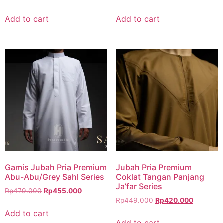
Add to cart
Add to cart
Gamis Jubah Pria Premium
Jubah Pria Premium
Abu-Abu/Grey Sahl Series
Coklat Tangan Panjang
Ja’far Series
Rp
479.000
Rp
455.000
Rp
449.000
Rp
420.000
Add to cart
Add to cart