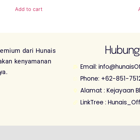
Add to cart
Hubungi
remium dari Hunais
sakan kenyamanan
Email: info@hunaisOf
ya.
Phone: +62-851-751
Alamat : Kejayaan Blk
LinkTree : Hunais_Off