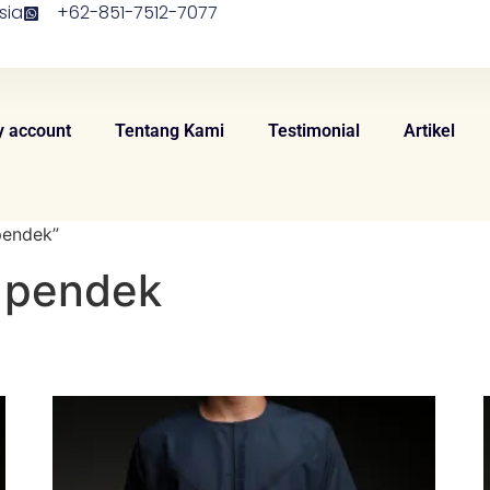
sia
+62-851-7512-7077
 account
Tentang Kami
Testimonial
Artikel
pendek”
n pendek