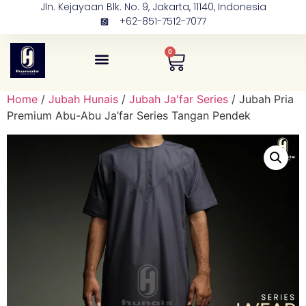
Jln. Kejayaan Blk. No. 9, Jakarta, 11140, Indonesia
+62-851-7512-7077
0
Tentang Kami
Kontak Kami
Home
/
Jubah Hunais
/
Jubah Ja'far Series
/ Jubah Pria
Premium Abu-Abu Ja’far Series Tangan Pendek