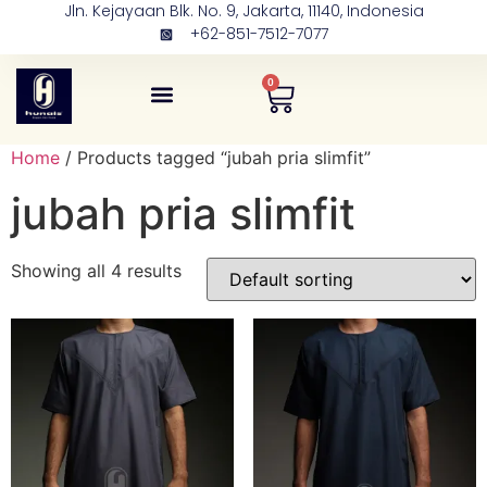
Jln. Kejayaan Blk. No. 9, Jakarta, 11140, Indonesia
+62-851-7512-7077
0
Tentang Kami
Kontak Kami
Home
/ Products tagged “jubah pria slimfit”
jubah pria slimfit
Showing all 4 results