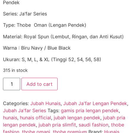
Pendek
Series: Ja’far Series
Type: Thobe Oman (Lengan Pendek)
Material: Royal Spun (Lembut, Ringan, dan Anti Kusut)
Warna : Biru Navy / Blue Black
Ukuran: S, M, L, & XL (Tinggi 52, 54, 56, 58)
315 in stock
Add to cart
Categories:
Jubah Hunais
,
Jubah Ja'far Lengan Pendek
,
Jubah Ja'far Series
Tags:
gamis pria lengan pendek
,
hunais
,
hunais official
,
jubah lengan pendek
,
jubah pria
lengan pendek
,
jubah pria slimfit
,
saudi fashion
,
thobe
fashion
,
thobe omani
,
thobe premium
Brand:
Hunais