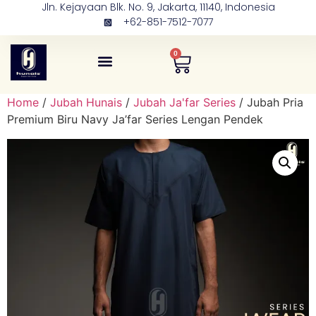
Jln. Kejayaan Blk. No. 9, Jakarta, 11140, Indonesia
+62-851-7512-7077
0
Tentang Kami
Kontak Kami
Home
/
Jubah Hunais
/
Jubah Ja'far Series
/ Jubah Pria
Premium Biru Navy Ja’far Series Lengan Pendek