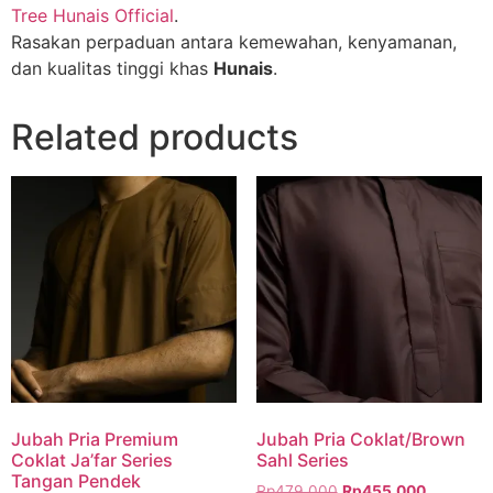
Tree Hunais Official
.
Rasakan perpaduan antara kemewahan, kenyamanan,
dan kualitas tinggi khas
Hunais
.
Related products
Jubah Pria Premium
Jubah Pria Coklat/Brown
Coklat Ja’far Series
Sahl Series
Tangan Pendek
Rp
479.000
Rp
455.000