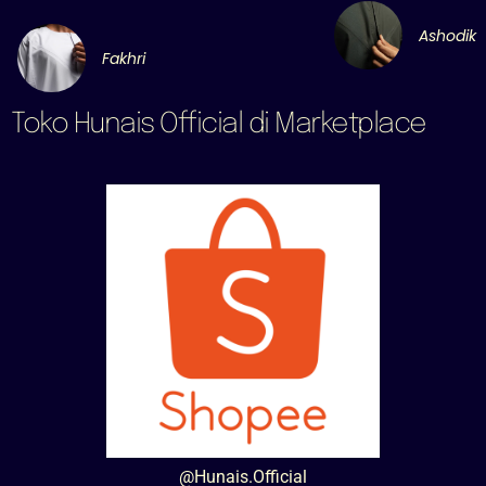
Ashodik
Fakhri
Toko Hunais Official di Marketplace
@Hunais.Official