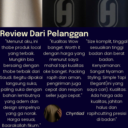
Buy
Buy
Buy
Review Dari Pelanggan
"Menurut aku, ini
"Kualitas Wow
"Size komplit, tinggal
thobe produk local
banget. Worth it
sesuaikan tinggi
yang terbaik.
dengan harga yang
badan dan berat
Mungkin bia
menurut saya
badan.
bersaing dengan
mahal tapi kualitas
Kenyamanan:
thobe terbaik dari
oke banget. Packing
Sangat Nyaman
Saudi. Begitu dipakai
rapih dan aman,
Styling: Simple Tapi
langsung suka,
pengiriman juga
Elegant(ini yang
paling suka dengan
cepat dan respon
saya cari). Kualitas:
bahan lembutnya
seller juga cepat."
Ada harga ada
yang adem dan
kualitas, jahitan
design simpelnya
halus dan
yang ga norak.
Chyntiad
rapihcutting presisi
Harga sesuai,
di badan"
Baarakallah fikum."