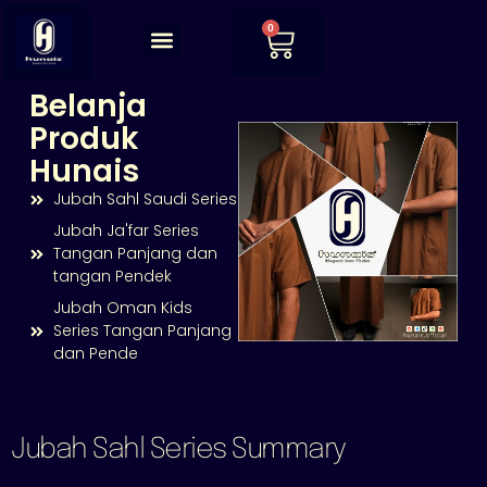
0
Tentang Kami
Kontak Kami
Belanja
Produk
Hunais
Jubah Sahl Saudi Series
Jubah Ja'far Series
Tangan Panjang dan
tangan Pendek
Jubah Oman Kids
Series Tangan Panjang
dan Pende
Jubah Sahl Series Summary