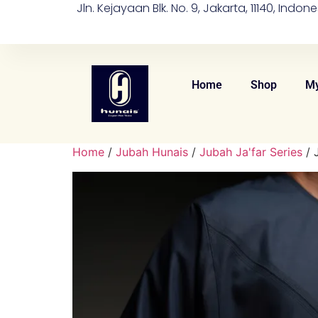
Jln. Kejayaan Blk. No. 9, Jakarta, 11140, Indone
Home
Shop
My
Home
/
Jubah Hunais
/
Jubah Ja'far Series
/ 