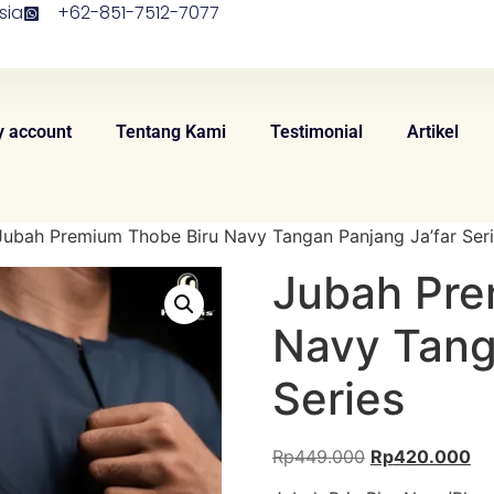
sia
+62-851-7512-7077
 account
Tentang Kami
Testimonial
Artikel
Jubah Premium Thobe Biru Navy Tangan Panjang Ja’far Ser
Jubah Pre
Navy Tang
Series
Rp
449.000
Rp
420.000