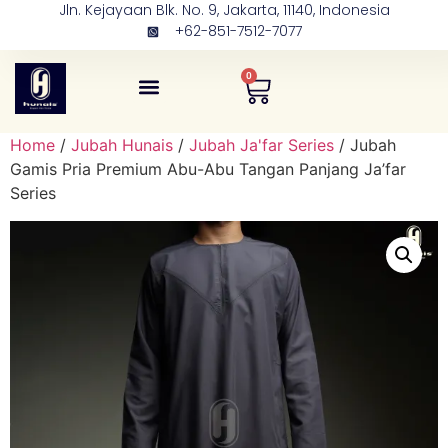
Jln. Kejayaan Blk. No. 9, Jakarta, 11140, Indonesia
+62-851-7512-7077
0
Tentang Kami
Kontak Kami
Home
/
Jubah Hunais
/
Jubah Ja'far Series
/ Jubah
Gamis Pria Premium Abu-Abu Tangan Panjang Ja’far
Series