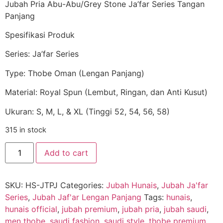
Jubah Pria Abu-Abu/Grey Stone Ja’far Series Tangan
Panjang
Spesifikasi Produk
Series: Ja’far Series
Type: Thobe Oman (Lengan Panjang)
Material: Royal Spun (Lembut, Ringan, dan Anti Kusut)
Ukuran: S, M, L, & XL (Tinggi 52, 54, 56, 58)
315 in stock
Add to cart
SKU:
HS-JTPJ
Categories:
Jubah Hunais
,
Jubah Ja'far
Series
,
Jubah Jaf'ar Lengan Panjang
Tags:
hunais
,
hunais official
,
jubah premium
,
jubah pria
,
jubah saudi
,
men thobe
,
saudi fashion
,
saudi style
,
thobe premium
,