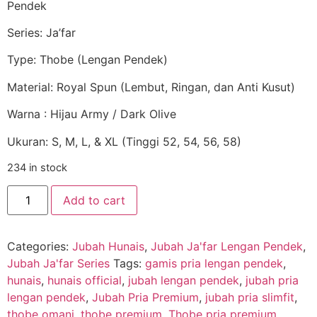
Pendek
Series: Ja’far
Type: Thobe (Lengan Pendek)
Material: Royal Spun (Lembut, Ringan, dan Anti Kusut)
Warna : Hijau Army / Dark Olive
Ukuran: S, M, L, & XL (Tinggi 52, 54, 56, 58)
234 in stock
Add to cart
Categories:
Jubah Hunais
,
Jubah Ja'far Lengan Pendek
,
Jubah Ja'far Series
Tags:
gamis pria lengan pendek
,
hunais
,
hunais official
,
jubah lengan pendek
,
jubah pria
lengan pendek
,
Jubah Pria Premium
,
jubah pria slimfit
,
thobe omani
,
thobe premium
,
Thobe pria premium