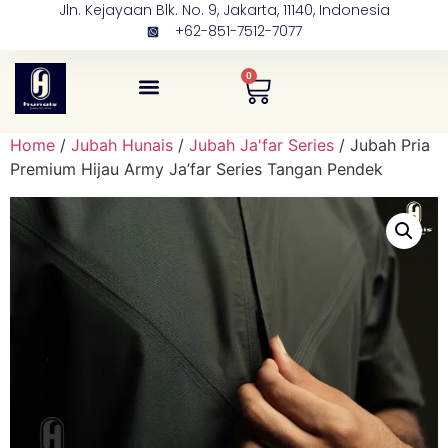
Jln. Kejayaan Blk. No. 9, Jakarta, 11140, Indonesia
+62-851-7512-7077
0
Tentang Kami
Kontak Kami
Home
/
Jubah Hunais
/
Jubah Ja'far Series
/ Jubah Pria
Premium Hijau Army Ja’far Series Tangan Pendek