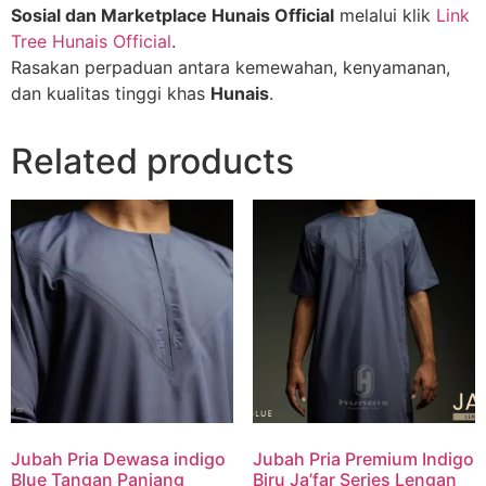
Sosial dan Marketplace Hunais Official
melalui klik
Link
Tree Hunais Official
.
Rasakan perpaduan antara kemewahan, kenyamanan,
dan kualitas tinggi khas
Hunais
.
Related products
Jubah Pria Dewasa indigo
Jubah Pria Premium Indigo
Blue Tangan Panjang
Biru Ja’far Series Lengan