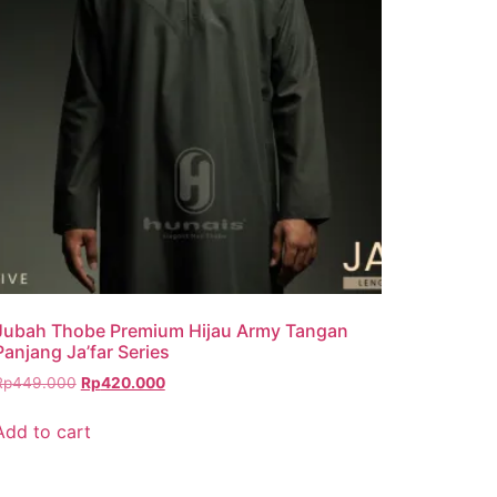
Jubah Thobe Premium Hijau Army Tangan
Panjang Ja’far Series
Rp
449.000
Rp
420.000
Add to cart