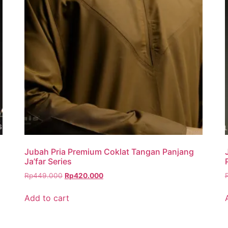
Jubah Pria Premium Coklat Tangan Panjang
Ja’far Series
Rp
449.000
Rp
420.000
Add to cart