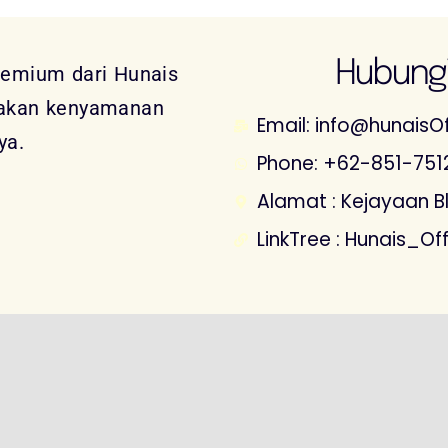
Hubungi
remium dari Hunais
sakan kenyamanan
Email: info@hunaisOf
ya.
Phone: +62-851-751
Alamat : Kejayaan Blk
LinkTree : Hunais_Off