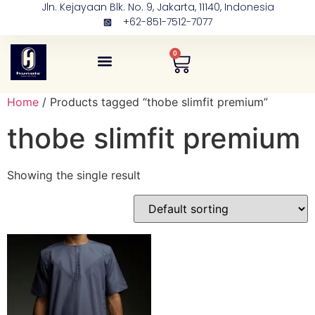
Jln. Kejayaan Blk. No. 9, Jakarta, 11140, Indonesia
+62-851-7512-7077
0
Tentang Kami
Kontak Kami
Home
/ Products tagged “thobe slimfit premium”
thobe slimfit premium
Showing the single result