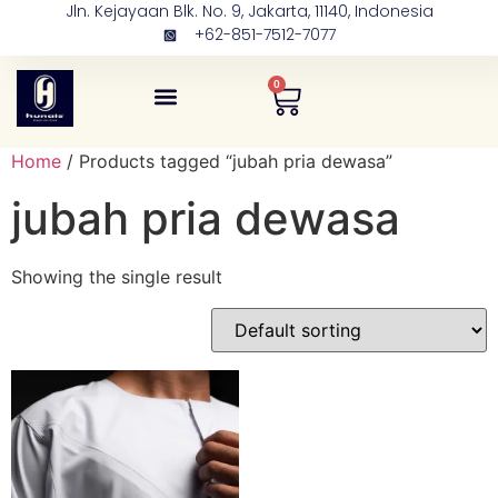
Jln. Kejayaan Blk. No. 9, Jakarta, 11140, Indonesia
+62-851-7512-7077
0
Tentang Kami
Kontak Kami
Home
/ Products tagged “jubah pria dewasa”
jubah pria dewasa
Showing the single result