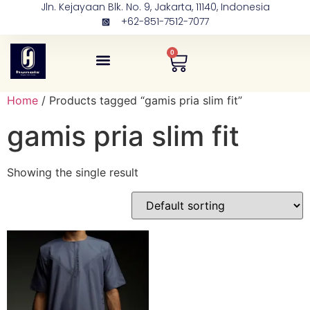
Jln. Kejayaan Blk. No. 9, Jakarta, 11140, Indonesia
+62-851-7512-7077
0
Tentang Kami
Kontak Kami
Home
/ Products tagged “gamis pria slim fit”
gamis pria slim fit
Showing the single result