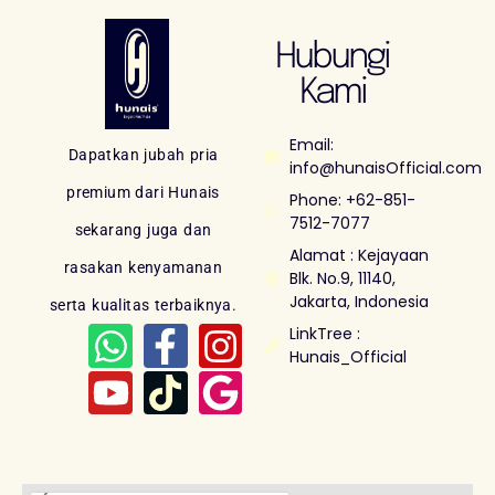
Hubungi
Kami
Email:
Dapatkan jubah pria
info@hunaisOfficial.com
premium dari Hunais
Phone: +62-851-
7512-7077
sekarang juga dan
Alamat : Kejayaan
rasakan kenyamanan
Blk. No.9, 11140,
Jakarta, Indonesia
serta kualitas terbaiknya.
LinkTree :
Hunais_Official